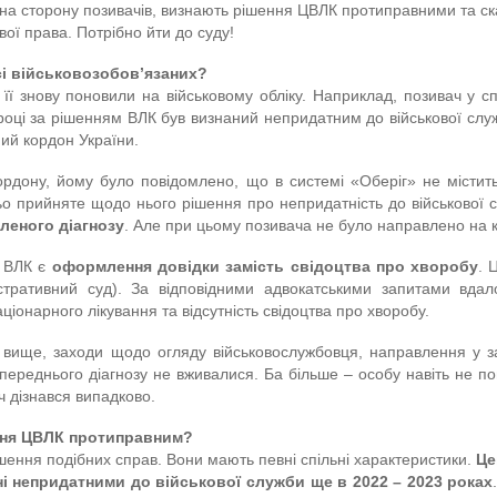
 на сторону позивачів, визнають рішення ЦВЛК протиправними та ска
вої права. Потрібно йти до суду!
сі військовозобов’язаних?
 її знову поновили на військовому обліку. Наприклад, позивач у
ці за рішенням ВЛК був визнаний непридатним до військової служби.
ий кордон України.
ордону, йому було повідомлено, що в системі «Оберіг» не містить
ьо прийняте щодо нього рішення про непридатність до військової 
леного діагнозу
. Але при цьому позивача не було направлено на 
) ВЛК є
оформлення довідки замість свідоцтва про хворобу
. 
стративний суд). За відповідними адвокатськими запитами вда
іонарного лікування та відсутність свідоцтва про хворобу.
му вище, заходи щодо огляду військовослужбовця, направлення у 
ереднього діагнозу не вживалися. Ба більше – особу навіть не п
ач дізнався випадково.
ення ЦВЛК протиправним?
ення подібних справ. Вони мають певні спільні характеристики.
Це
ні непридатними до військової служби ще в 2022 – 2023 роках