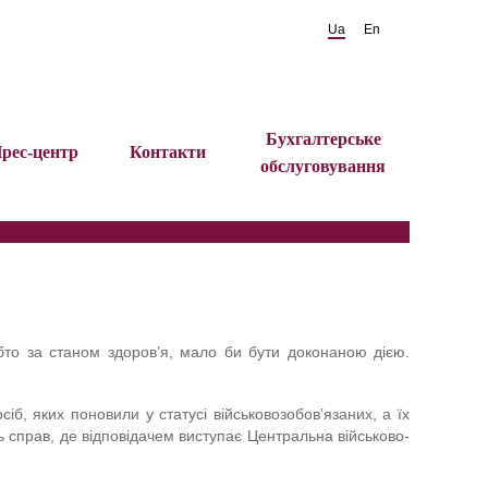
Ua
En
Бухгалтерське
рес-центр
Контакти
обслуговування
обто за станом здоров’я, мало би бути доконаною дією.
б, яких поновили у статусі військовозобов’язаних, а їх
ь справ, де відповідачем виступає Центральна військово-