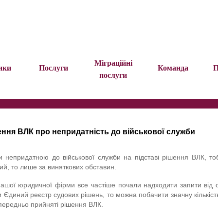
Міграційні
ики
Послуги
Команда
П
послуги
ення ВЛК про непридатність до військової служби
оби непридатною до військової служби на підставі рішення ВЛК, т
ий, то лише за виняткових обставин.
нашої юридичної фірми все частіше почали надходити запити від осі
 Єдиний реєстр судових рішень, то можна побачити значну кількіст
опередньо прийняті рішення ВЛК.