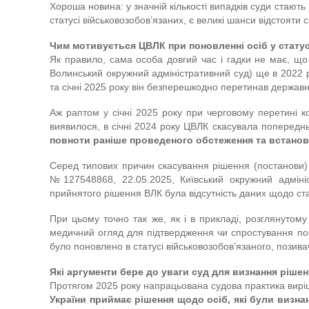
Хороша новина: у значній кількості випадків суди стають
статусі військовозобов’язаних, є великі шанси відстояти с
Чим мотивується ЦВЛК при поновленні осіб у стату
Як правило, сама особа довгий час і гадки не має, що
Волинський окружний адміністративний суд) ще в 2022 ро
та січні 2025 року він безперешкодно перетинав державн
Аж раптом у січні 2025 року при черговому перетині к
виявилося, в січні 2024 року ЦВЛК скасувала попередн
повноти раніше проведеного обстеження та встанов
Серед типових причин скасування рішення (постанови
№127548868, 22.05.2025, Київський окружний адміні
прийнятого рішення ВЛК була відсутність даних щодо стац
При цьому точно так же, як і в прикладі, розглянуто
медичний огляд для підтвердження чи спростування поп
було поновлено в статусі військовозобов’язаного, позив
Які аргументи бере до уваги суд для визнання ріш
Протягом 2025 року напрацьована судова практика виріш
України приймає рішення щодо осіб, які були визна