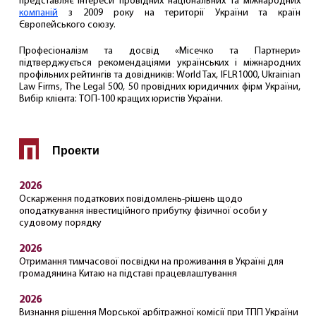
представляє інтереси провідних національних та міжнародних
компаній
з 2009 року на території України та країн
Європейського
союзу.
Професіоналізм та досвід «Місечко та Партнери»
підтверджується рекомендаціями українських і міжнародних
профільних рейтингів та довідників: World Tax, IFLR1000, Ukrainian
Law Firms, The Legal 500, 50 провідних юридичних фірм України,
Вибір клієнта: ТОП-100 кращих юристів України.
П
Проекти
2026
Оскарження податкових повідомлень-рішень щодо
оподаткування інвестиційного прибутку фізичної особи у
судовому порядку
2026
Отримання тимчасової посвідки на проживання в Україні для
громадянина Китаю на підставі працевлаштування
2026
Визнання рішення Морської арбітражної комісії при ТПП України