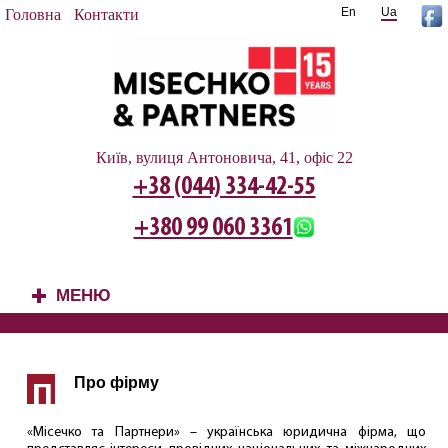
En
Ua
Головна
Контакти
Київ, вулиця Антоновича, 41, офіс 22
+38 (044) 334-42-55
+380 99 060 3361
МЕНЮ
+
Про фірму
П
«Місечко та Партнери» – українська юридична фірма, що