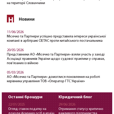
на території Словаччини
Н
Новини
11/06/2026
Місечко та Партнери успішно представила інтереси української
компанії в арбітражі CIETAC проти китайського постачальника
20/05/2026
Представники АО «Місечко та Партнери» взяли участь у заході
Асоціації правників України щодо судової практики у справах,
пов’язаних із війною
05/03/2026
АО «Місечко та Партнери» домоглися поновлення на роботі
керівника управління ТОВ «Оператор ГТС України»
Останні брошури
Юридичний блог
22/01/2025
29/06/2026
Огляд ставок податку на
Отримання статусу критично
доходи фізичних осіб в країнах
важливого підприємства