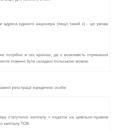
адреса єдиного акціонера (якщо такий є) - ця умова
(не потрібно в тих країнах, де є можливість отримання
менти повинні бути складені польською мовою.
жавної реєстрації юридичної особи.
іру статутного капіталу + податок на цивільно-правові
го капіталу ТОВ.