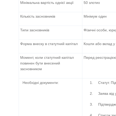
Мінімальна вартість однієї акції
50 злотих
Кількість засновників
Мінімум один
Типи засновників
Фізичні особи, юри
Форма внеску в статутний капітал
Кошти або вклад у
Момент, коли статутний капітал
Перед реєстрацією
повинен бути внесений
засновником
Необхідні документи:
1. Статут. Під
2. Заява від у
3. Підтверджен
4. Список засно