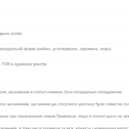
дичні особи
 натуральній формі (майно, устаткування, сировина, тощо)
 ТОВ в судовому реєстрі
пис засновника в статуті повинен бути нотаріально посвідченим.
сіх засновників, що внески до статутного капіталу були повністю сп
ня про призначення членів Правління, якщо в статуті цього не за
вників, в тому числі прізвище та ім'я, кількість і номінальна вартіс