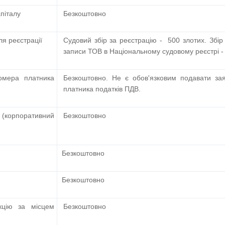
апіталу
Безкоштовно
я реєстрації
Судовий збір за реєстрацію - 500 злотих.
Збір
записи ТОВ в Національному судовому реєстрі - 
номера платника
Безкоштовно. Не є обов'язковим подавати заяв
платника податків ПДВ.
 (корпоративний
Безкоштовно
Безкоштовно
Безкоштовно
кцію за місцем
Безкоштовно