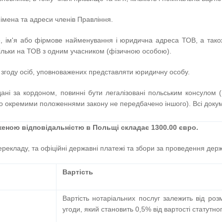
мена та адреси членів Правління.
ім'я або фірмове найменування і юридична адреса ТОВ, а також 
льки на ТОВ з одним учасником (фізичною особою).
згоду осіб, уповноважених представляти юридичну особу.
дані за кордоном, повинні бути легалізовані польським консулом 
о окремими положеннями закону не передбачено іншого).
Всі доку
еною відповідальністю в Польщі складає 1300.00 євро.
ерекладу, та офіційні державні платежі та збори за проведення дер
Вартість
Вартість нотаріальних послуг залежить від розм
угоди, який становить 0,5% від вартості статутно