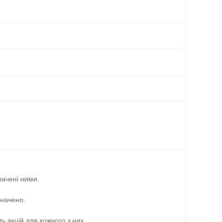
лачені ними.
значено.
ть акцій для кожного з них.