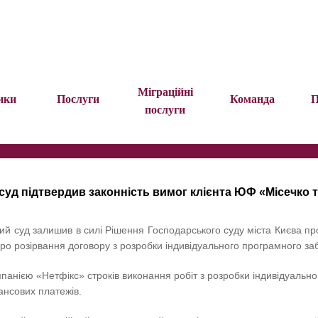
Міграційні
ики
Послуги
Команда
П
послуги
уд підтвердив законність вимог клієнта ЮФ «Місечко т
ий суд залишив в силі Рішення Господарського суду міста Києва пр
про розірвання договору з розробки індивідуального програмного за
панією «Нетфікс» строків виконання робіт з розробки індивідуальн
ансових платежів.