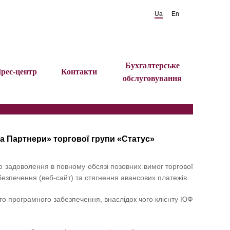
Ua
En
Бухгалтерське
рес-центр
Контакти
обслуговування
а Партнери» торгової групи «Статус»
о задоволення в повному обсязі позовних вимог торгової
безпечення (веб-сайт) та стягнення авансових платежів.
ого програмного забезпечення, внаслідок чого клієнту ЮФ