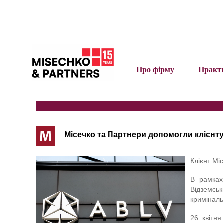
Про фірму
Практ
М
Місечко та Партнери допомогли клієнту
Клієнт Мі
В рамках
Відземськ
криміналь
26 квітн