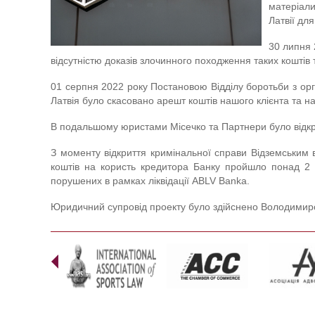
матеріали
Латвії для
30 липня 2
відсутністю доказів злочинного походження таких коштів
01 серпня 2022 року Постановою Відділу боротьби з орга
Латвія було скасовано арешт коштів нашого клієнта та н
В подальшому юристами Місечко та Партнери було відкрит
З моменту відкриття кримінальної справи Відземським 
коштів на користь кредитора Банку пройшло понад 2 р
порушених в рамках ліквідації ABLV Banka.
Юридичний супровід проекту було здійснено Володимиром
Prev