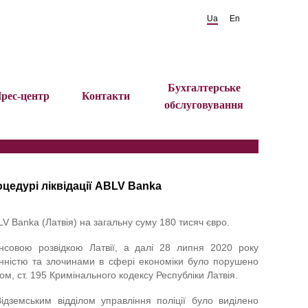
Ua
En
Бухгалтерське
рес-центр
Контакти
обслуговування
цедурі ліквідації ABLV Banka
V Banka (Латвія) на загальну суму 180 тисяч євро.
ансовою розвідкою Латвії, а далі 28 липня 2020 року
чинністю та злочинами в сфері економіки було порушено
м, ст. 195 Кримінального кодексу Республіки Латвія.
дземським відділом управління поліції було виділено