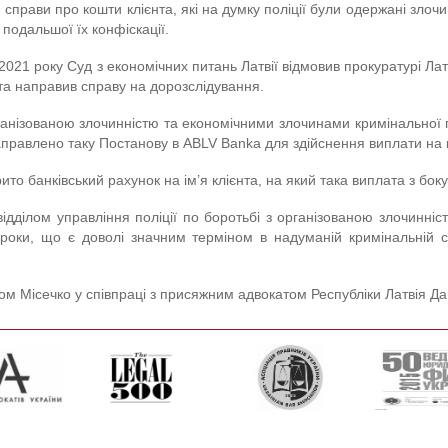
 справи про кошти клієнта, які на думку поліції були одержані зло
 подальшої їх конфіскації.
021 року Суд з економічних питань Латвії відмовив прокуратурі Латві
 та направив справу на дорозслідування.
нізованою злочинністю та економічними злочинами кримінальної пол
аправлено таку Постанову в ABLV Banka для здійснення виплати на к
о банківський рахунок на ім’я клієнта, на який така виплата з бок
відділом управління поліції по боротьбі з організованою злочинні
оки, що є доволі значним терміном в надуманій кримінальній спр
 Місечко у співпраці з присяжним адвокатом Республіки Латвія Да