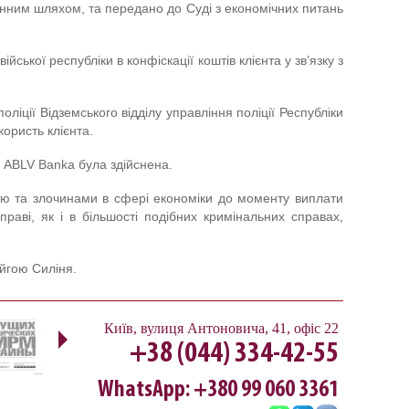
чинним шляхом, та передано до Суді з економічних питань
йської республіки в конфіскації коштів клієнта у зв’язку з
іції Відземського відділу управління поліції Республіки
ористь клієнта.
у ABLV Banka була здійснена.
стю та злочинами в сфері економіки до моменту виплати
аві, як і в більшості подібних кримінальних справах,
йгою Силіня.
Next
Київ
,
вулиця Антоновича, 41, офіс 22
+38 (044) 334-42-55
WhatsApp: +380 99 060 3361