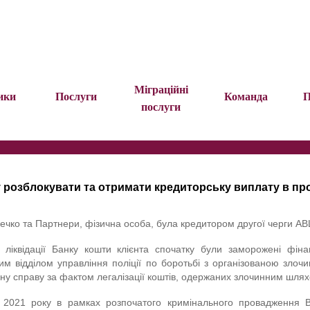
Міграційні
ики
Послуги
Команда
П
послуги
 розблокувати та отримати кредиторську виплату в про
сечко та Партнери, фізична особа, була кредитором другої черги ABL
 ліквідації Банку кошти клієнта спочатку були заморожені фін
им відділом управління поліції по боротьбі з організованою зло
ну справу за фактом легалізації коштів, одержаних злочинним шляхо
я 2021 року в рамках розпочатого кримінального провадження Ві