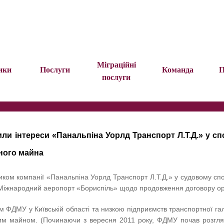
Міграційні
ики
Послуги
Команда
П
послуги
или інтереси «Панальпіна Уорлд Транспорт Л.Т.Д.» у 
ного майна
ом компанії «Панальпіна Уорлд Транспорт Л.Т.Д.» у судовому спо
 «Міжнародний аеропорт «Бориспіль» щодо продовження договору о
 ФДМУ у Київській області та низкою підприємств транспортної гал
м майном. (Починаючи з вересня 2011 року, ФДМУ почав розгляда