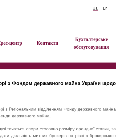
Ua
En
Бухгалтерське
рес-центр
Контакти
обслуговування
спорі з Фондом державного майна України щодо
рі з Регіональним відділенням Фонду державного майна
ренди державного майна.
узі точаться спори стосовно розміру орендної ставки, за
ти діяльність митних брокерів на рівні з брокерською