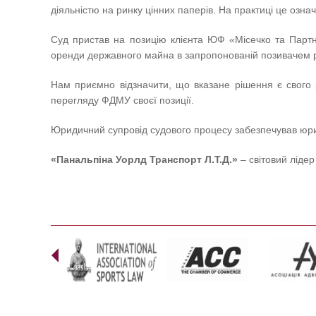
діяльністю на ринку цінних паперів. На практиці це озна
Суд пристав на позицію клієнта ЮФ «Місечко та Партн
оренди державного майна в запропонованій позивачем ре
Нам приємно відзначити, що вказане рішення є свого 
перегляду ФДМУ своєї позиції.
Юридичний супровід судового процесу забезпечував юр
«Панальпіна Уорлд Транспорт Л.Т.Д.»
– світовий ліде
Prev