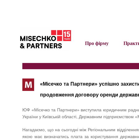
Про фірму
Практ
М
«Місечко та Партнери» успішно захист
продовження договору оренди держав
ЮФ «Місечко та Партнери» виступила юридичним радник
України у Київській області, Державним підприємством
Нагадаємо, що на сьогодні між Регіональним відділенням
якою має визначатись плата за користування державни