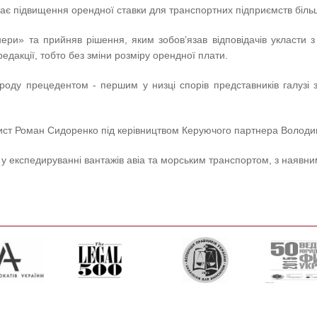
чає підвищення орендної ставки для транспортних підприємств більш
ери» та прийняв рішення, яким зобов’язав відповідачів укласти 
дакції, тобто без зміни розміру орендної плати.
роду прецедентом - першим у низці спорів представників галузі 
ист Роман Сидоренко під керівництвом Керуючого партнера Володи
р у експедируванні вантажів авіа та морським транспортом, з наявним