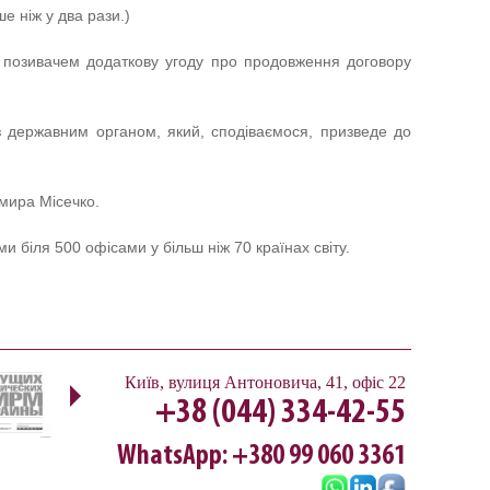
е ніж у два рази.)
з позивачем додаткову угоду про продовження договору
з державним органом, який, сподіваємося, призведе до
мира Місечко.
и біля 500 офісами у більш ніж 70 країнах світу.
Next
Київ
,
вулиця Антоновича, 41, офіс 22
+38 (044) 334-42-55
WhatsApp: +380 99 060 3361