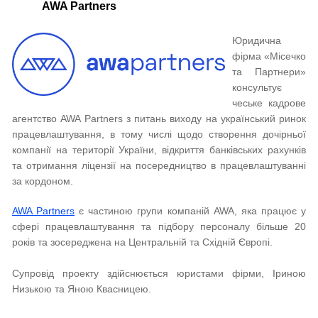
AWA Partners
Юридична
фірма «Місечко
та Партнери»
консультує
чеське кадрове
агентство AWA Partners з питань виходу на український ринок
працевлаштування, в тому числі щодо створення дочірньої
компанії на території України, відкриття банківських рахунків
та отримання ліцензії на посередництво в працевлаштуванні
за кордоном.
AWA Partners
є частиною групи компаній AWA, яка працює у
сфері працевлаштування та підбору персоналу більше 20
років та зосереджена на Центральній та Східній Європі.
Супровід проекту здійснюється юристами фірми, Іриною
Низькою та Яною Квасницею.