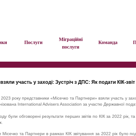
Міграційні
ики
Послуги
Команда
П
послуги
зяли участь у заході: Зустріч з ДПС: Як подати КІК-зві
 2023 року представники «Місечко та Партнери» взяли участь у заход
нізована International Advisers Association за участю Державної пода
ходу були обговорені результати перших звітів по КІК за 2022 рік, та
к.
Місечко та Партнери в рамках КІК звітування за 2022 рік було под