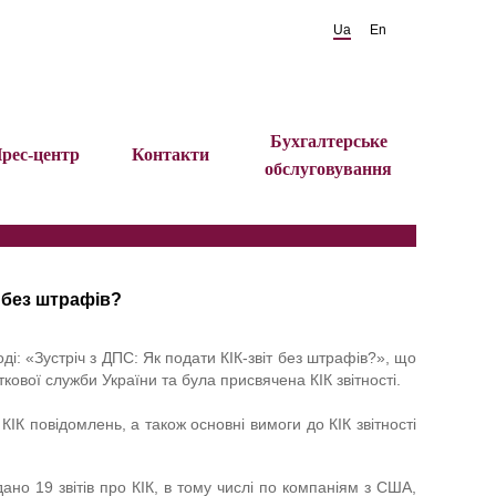
Ua
En
Бухгалтерське
рес-центр
Контакти
обслуговування
т без штрафів?
і: «Зустріч з ДПС: Як подати КІК-звіт без штрафів?», що
ткової служби України та була присвячена КІК звітності.
 КІК повідомлень, а також основні вимоги до КІК звітності
ано 19 звітів про КІК, в тому числі по компаніям з США,