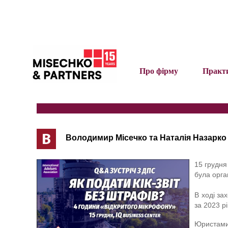
Про фірму
Практ
В
Володимир Місечко та Наталія Назарко в
15 грудня
була орга
В ході за
за 2023 рі
Юристами 