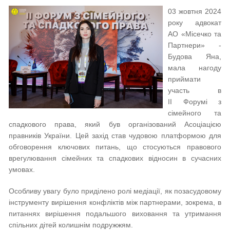
03 жовтня 2024
року адвокат
АО «Місечко та
Партнери» -
Будова Яна,
мала нагоду
приймати
участь в
II Форумі з
сімейного та
спадкового права, який був організований Асоціацією
правників України. Цей захід став чудовою платформою для
обговорення ключових питань, що стосуються правового
врегулювання сімейних та спадкових відносин в сучасних
умовах.
Особливу увагу було приділено ролі медіації, як позасудовому
інструменту вирішення конфліктів між партнерами, зокрема, в
питаннях вирішення подальшого виховання та утримання
спільних дітей колишнім подружжям.