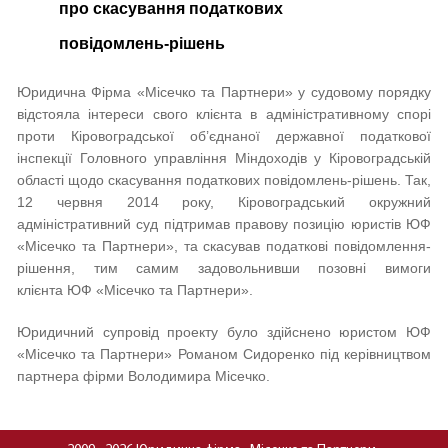
про скасування податкових
повідомлень-рішень
Юридична Фірма «Місечко та Партнери» у судовому порядку
відстояла інтереси свого клієнта в адміністративному спорі
проти Кіровоградської об’єднаної державної податкової
інспекції Головного управління Міндоходів у Кіровоградській
області щодо скасування податкових повідомлень-рішень. Так,
12 червня 2014 року, Кіровоградський окружний
адміністративний суд підтримав правову позицію юристів ЮФ
«Місечко та Партнери», та скасував податкові повідомлення-
рішення, тим самим задовольнивши позовні вимоги
клієнта ЮФ «Місечко та Партнери».
Юридичний супровід проекту було здійснено юристом ЮФ
«Місечко та Партнери» Романом Сидоренко під керівництвом
партнера фірми Володимира Місечко.