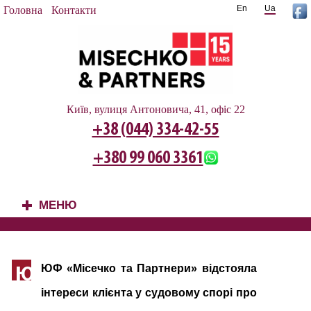
En
Ua
Головна
Контакти
Київ, вулиця Антоновича, 41, офіс 22
+38 (044) 334-42-55
+380 99 060 3361
МЕНЮ
+
ЮФ «
Місечко та Партнери
» відстояла
Ю
інтереси клієнта у судовому спо
рі про