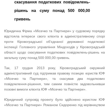
скасуванн
я
податкових повідомлень-
рішень на суму понад 500 000,00
гривень
Юридична Фірма «Місечко та Партнери» у судовому порядку
відстояла інтереси свого клієнта в адміністративному спорі
проти Кіровоградської об’єднаної державної податкової
інспекції Головного управління Міндоходів у Кіровоградській
області щодо скасування податкових повідомлень-рішень на
загальну суму понад 500 000,00 гривень.
Так, 17 грудня 2013 року, Кіровоградський окружний
адміністративний суд підтримав правову позицію юристів ЮФ
«Місечко та Партнери», та скасував два податкових
повідомлення-рішення, тим самим повністю задовольнивши
позовні вимоги клієнта ЮФ «Місечко та Партнери».
Юридичний супровід проекту було здійснено юристом ЮФ
«Місечко та Партнери» Романом Сидоренко під керівництвом