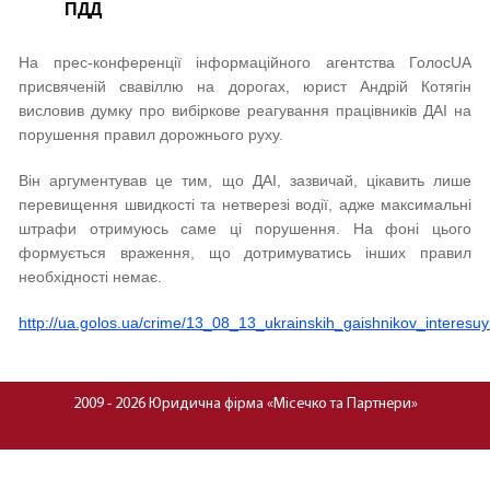
ПДД
На прес-конференції інформаційного агентства ГолосUA
присвяченій свавіллю на дорогах, юрист Андрій Котягін
висловив думку про вибіркове реагування працівників ДАІ на
порушення правил дорожнього руху.
Він аргументував це тим, що ДАІ, зазвичай, цікавить лише
перевищення швидкості та нетверезі водії, адже максимальні
штрафи отримуюсь саме ці порушення. На фоні цього
формується враження, що дотримуватись інших правил
необхідності немає.
http://ua.golos.ua/crime/13_08_13_ukrainskih_gaishnikov_interesu
2009 - 2026 Юридична фірма «Місечко та Партнери»