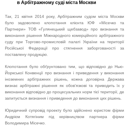
в Арбітражному суді міста Москви
Так, 21 квітня 2014 року, Арбітражним судом міста Москви
було задоволено клопотання клієнта ЮФ «Місечко та
Партнери» ТОВ «Гулянецький щебзавод» про визнання та
виконання рішення Міжнародного комерційного арбітражного
суду при Торгово-промисловій палаті України на території
Російської Федерації про стягнення заборгованості за
поставлену продукцію.
Клопотання було обґрунтовано тим, що відповідно до Нью-
Йоркської Конвенції про визнання і приведення у виконання
іноземних арбітражних рішень, кожна договірна Держава
визнає арбітражні рішення як обов'язкові та приводить їх у
виконання відповідно до процесуальних норм тієї території, де
запитується визнання і приведення до виконання цих рішень.
Юридичний супровід проекту було здійснено юристом фірми
Андрієм Котягіним під керівництвом партнера фірми
Володимира Місечко.