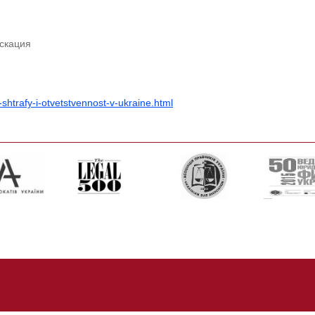
скация
htrafy-i-otvetstvennost-v-ukraine.html