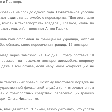
ко и Партнеры.
льзования на срок до одного года. Обязательное условие
жет ездить на автомобиле нерезидента. “Для этого авто
 вписан в техпаспорт как владелец. Главное, чтобы по
ожет лишь он“, – поясняет Антон Гаврик.
обиль был оформлен за границей на украинца, который
без обязательного пересечения границы 12 месяцев.
выезд через таможню на 1-2 дня, штраф составит 10
превышен на несколько месяцев, автомобиль попросту
а даже в том случае, если нарушение конфискацию не
ие таможенных правил. Поэтому блюстители порядка не
сударственной фискальной службы (они отвечают в том
ей о транспортных средствах, пересекающих границу
орит Ольга Николаенко.
ь, взыщет штраф. “Причем, важно учитывать, что уплата