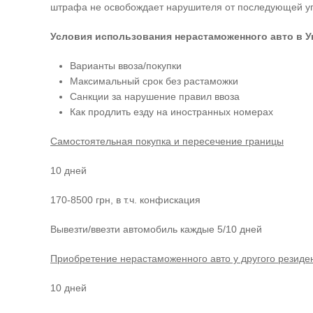
штрафа не освобождает нарушителя от последующей уп
Условия использования нерастаможенного авто в Ук
Варианты ввоза/покупки
Максимальный срок без растаможки
Санкции за нарушение правил ввоза
Как продлить езду на иностранных номерах
Самостоятельная покупка и пересечение границы
10 дней
170-8500 грн, в т.ч. конфискация
Вывезти/ввезти автомобиль каждые 5/10 дней
Приобретение нерастаможенного авто у другого резиде
10 дней