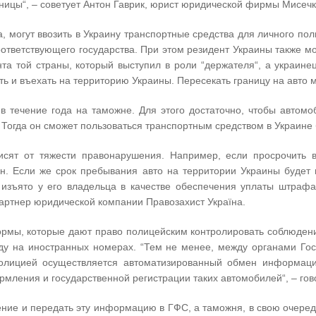
ницы“, – советует Антон Гаврик, юрист юридической фирмы Мисеч
а, могут ввозить в Украину транспортные средства для личного по
соответствующего государства. При этом резидент Украины также мо
та той страны, который выступил в роли “держателя“, а украинец
ь и въехать на территорию Украины. Пересекать границу на авто м
 в течение года на таможне. Для этого достаточно, чтобы автом
огда он сможет пользоваться транспортным средством в Украине 
исят от тяжести правонарушения. Например, если просрочить 
н. Если же срок пребывания авто на территории Украины будет 
ь изъято у его владельца в качестве обеспечения уплаты штраф
партнер юридической компании Правозахист Україна.
ормы, которые дают право полицейским контролировать соблюден
езду на иностранных номерах. “Тем не менее, между органами Го
полицией осуществляется автоматизированный обмен информаци
рмления и государственной регистрации таких автомобилей“, – гов
ние и передать эту информацию в ГФС, а таможня, в свою очеред