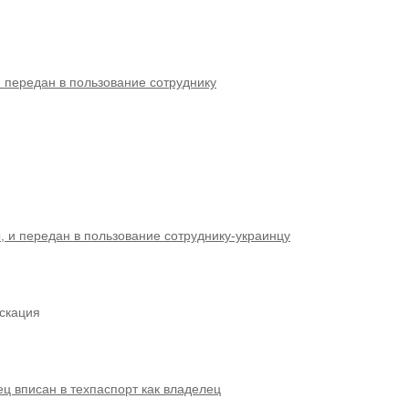
 передан в пользование сотруднику
 и передан в пользование сотруднику-украинцу
скация
ц вписан в техпаспорт как владелец