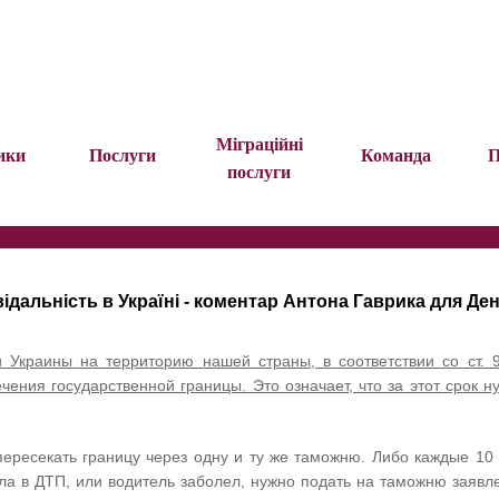
Міграційні
ики
Послуги
Команда
П
послуги
ідальність в Україні - коментар Антона Гаврика для Де
и Украины на территорию нашей страны, в соответствии со ст.
ения государственной границы. Это означает, что за этот срок 
ересекать границу через одну и ту же таможню. Либо каждые 10 д
ла в ДТП, или водитель заболел, нужно подать на таможню заявле