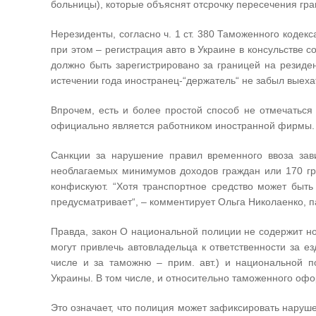
больницы), которые объяснят отсрочку пересечения гра
Нерезиденты, согласно ч. 1 ст. 380 Таможенного кодекс
при этом – регистрация авто в Украине в консульстве 
должно быть зарегистрировано за границей на резиден
истечении года иностранец-“держатель“ не забыл выехат
Впрочем, есть и более простой способ не отмечаться
официально является работником иностранной фирмы. Т
Санкции за нарушение правил временного ввоза зав
необлагаемых минимумов доходов граждан или 170 гр
конфискуют. “Хотя транспортное средство может быт
предусматривает“, – комментирует Ольга Николаенко, 
Правда, закон О национальной полиции не содержит н
могут привлечь автовладельца к ответственности за 
числе и за таможню – прим. авт.) и национальной 
Украины. В том числе, и относительно таможенного офо
Это означает, что полиция может зафиксировать наруше