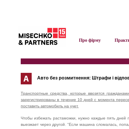
Про фірму
Практ
А
Авто без розмитнення: Штрафи і відпов
Транспортные средства, которые ввозятся гражданам
зарегистрированы в течение 10 дней с момента пересеч
поставить автомобиль на учет.
Чтобы избежать растаможки, нужно каждые пять дней п
выезжает через другой. “Если машина сломалась, попа