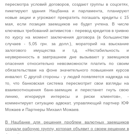
пересмотра условий договоров, создают группы в соцсетях,
пикетируют здания Нацбанка и парламента, планируют
новые акции и угрожают прекратить погашать кредиты с 15
мая, если позиция заемщиков не будет учтена. В числе
ключевых требований активистов - перевод кредитов в гривню
по курсу на момент заключения договора (в большинстве
случаев - 5,05 грн. за долл.), мораторий на взыскание
залогового имущества и т.д. «Нестабильность и
неуверенность в завтрашнем дне вызывают у заемщиков
опасения относительно невозможности платить по своим
обязательствам на фоне значительного повышения курсов
инвалют. С другой стороны - у людей появляется надежда на
то, что банковская система пересмотрит свои взгляды на
взаимоотношения банк-заемщик и перестанет гнуть свою
линию, игнорируя интересы и риски клиентов», -
комментирует ситуацию адвокат, управляющий партнер ЮФ
Можаев и Партнеры Михаил Можаев.
В Нацбанке для решения проблем валютных заемщиков
создали рабочую группу, которая объявит о своем решении в