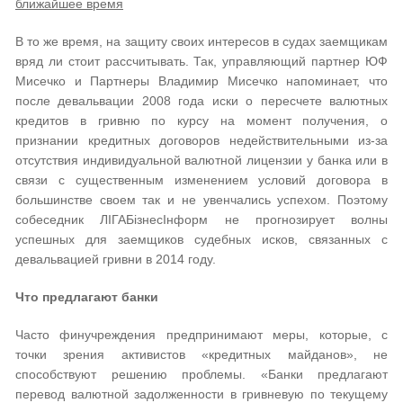
ближайшее время
В то же время, на защиту своих интересов в судах заемщикам
вряд ли стоит расcчитывать. Так, управляющий партнер ЮФ
Мисечко и Партнеры Владимир Мисечко напоминает, что
после девальвации 2008 года иски о пересчете валютных
кредитов в гривню по курсу на момент получения, о
признании кредитных договоров недействительными из-за
отсутствия индивидуальной валютной лицензии у банка или в
связи с существенным изменением условий договора в
большинстве своем так и не увенчались успехом. Поэтому
собеседник ЛІГАБізнесІнформ не прогнозирует волны
успешных для заемщиков судебных исков, связанных с
девальвацией гривни в 2014 году.
Что предлагают банки
Часто финучреждения предпринимают меры, которые, с
точки зрения активистов «кредитных майданов», не
способствуют решению проблемы. «Банки предлагают
перевод валютной задолженности в гривневую по текущему