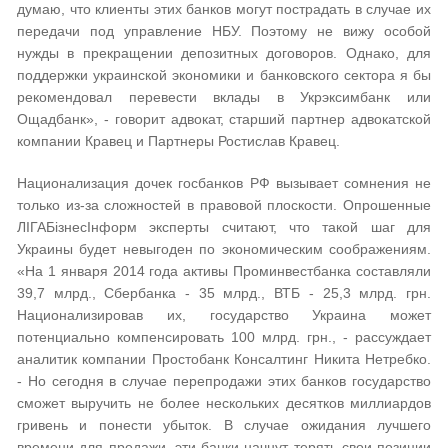
думаю, что клиенты этих банков могут пострадать в случае их
передачи под управление НБУ. Поэтому не вижу особой
нужды в прекращении депозитных договоров. Однако, для
поддержки украинской экономики и банковского сектора я бы
рекомендовал перевести вклады в Укрэксимбанк или
Ощадбанк», - говорит адвокат, старший партнер адвокатской
компании Кравец и Партнеры Ростислав Кравец.
Национализация дочек госбанков РФ вызывает сомнения не
только из-за сложностей в правовой плоскости. Опрошенные
ЛІГАБізнесІнформ эксперты считают, что такой шаг для
Украины будет невыгоден по экономическим соображениям.
«На 1 января 2014 года активы Проминвестбанка составляли
39,7 млрд., Сбербанка - 35 млрд., ВТБ - 25,3 млрд. грн.
Национализировав их, государство Украина может
потенциально компенсировать 100 млрд. грн., - рассуждает
аналитик компании Простобанк Консалтинг Никита Нетребко.
- Но сегодня в случае перепродажи этих банков государство
сможет выручить не более нескольких десятков миллиардов
гривень и понести убыток. В случае ожидания лучшего
времени для продажи, эти банки начнут терять свои позиции