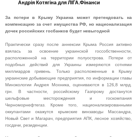
Андрія Котягіна для ЛІГА.Фінанси
За потери в Крыму Украина может претендовать на
компенсацию за счет имущества РФ, но национализация
дочек российских госбанков будет невыгодной
Практически сразу после аннексии Крыма Россия активно
взялась за освоение украинской госсобственности,
расположенной на территории полуострова. Потери от
подобных действий для Украины измеряются сотнями
миллиардов гривень. Только расположенные в Крыму
украинские добывающие предприятия, по информации главы
Минэкологии Андрея Мохника, оцениваются в 126,8 млрд.
грн. В частности, российскому Газпрому достанутся
шельфовые месторождения и госкомпания
Черноморнефтегаз. Кроме того, национализированными
оккупантами окажутся крымские винзаводы Массандра,
Новый Свет и Магарач, предприятия АПК, лесное хозяйство,
госдачи, резиденции.