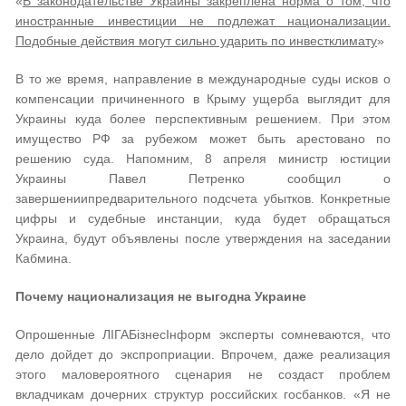
«
В законодательстве Украины закреплена норма о том, что
иностранные инвестиции не подлежат национализации.
Подобные действия могут сильно ударить по инвестклимату
»
В то же время, направление в международные суды исков о
компенсации причиненного в Крыму ущерба выглядит для
Украины куда более перспективным решением. При этом
имущество РФ за рубежом может быть арестовано по
решению суда. Напомним, 8 апреля министр юстиции
Украины Павел Петренко сообщил о
завершениипредварительного подсчета убытков. Конкретные
цифры и судебные инстанции, куда будет обращаться
Украина, будут объявлены после утверждения на заседании
Кабмина.
Почему национализация не выгодна Украине
Опрошенные ЛІГАБізнесІнформ эксперты сомневаются, что
дело дойдет до экспроприации. Впрочем, даже реализация
этого маловероятного сценария не создаст проблем
вкладчикам дочерних структур российских госбанков. «Я не