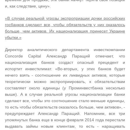
и, как следствие, цену».
«​
В случае реальной угрозы экспроприации дочки российских
госбанков сделают все, чтобы обязательств у них оказалось
больше, чем активов. Их национализация принесет Украине
убытки.
»
Директор аналитического департамента инвесткомпании
Concorde Capital Александр Паращий отмечает, что
национализация банков создаст опасный прецедент и
испортит инвестклимат. «Во-вторых, у этих банков будет
нечего взять - соотношение их ликвидных активов, которые
теоретически можно экспроприировать, к обязательствам
составляет около единицы (у Проминвестбанка несколько
выше). А в случае реальной угрозы национализации банки
сделают все, чтобы это соотношение стало меньше единицы,
то есть чтобы обязательств оказалось больше, чем активов», -
предупреждает Александр Паращий. Напомним, все три
упомянутых банка еще в конце февраля 2014 года перестали
выдавать займы новым клиентам, то есть - наращивать