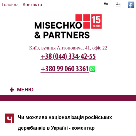
En
Ua
Головна
Контакти
Київ, вулиця Антоновича, 41, офіс 22
+38 (044) 334-42-55
+380 99 060 3361
МЕНЮ
+
Чи можлива націоналізація російських
Ч
держбанків в Україні - коментар