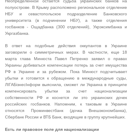
Неопределенной остается судьба украинских банков на
полуострове. В Крыму расположено региональное отделение
НБУ и севастопольское подразделение Банковского
университета (в подчинении НБУ), а также отделения
госбанков - Ощадбанка (300 отделений), Укрэксимбанка и
Укргазбанка.
В ответ на подобные действия оккупантов в Украине
заговорили о симметричных мерах. В частности, еще 18
марта глава Минюста Павел Петренко заявил о правах
Украины добиваться компенсации потерь за счет имущества
РФ в Украине и за рубежом. Пока Минюст подсчитывает
убытки и готовится к обращению в международные суды,
ЛІГАБізнесІнформ выяснила, сможет ли Украина в принципе
компенсировать убытки за счет национализации
собственности РФ и коснется ли это украинских дочек
российских госбанков. Напомним, к таковым в Украине
относятся Проминвестбанк (дочка Внешэкономбанка),
Сбербанк России и ВТБ Банк, входящие в группу крупнейших.
Есть ли правовое поле для национализации