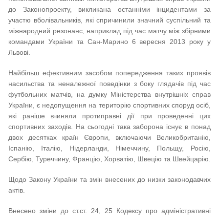
до Законопроекту, викликана останніми інцидентами за
участю вболівальників, які спричинили значний суспільний та
міжнародний резонанс, наприклад під час матчу між збірними
командами України та Сан-Марино 6 вересня 2013 року у
Львові.
Найбільш ефективним засобом попередження таких проявів
насильства та неналежної поведінки з боку глядачів під час
футбольних матчів, на думку Міністерства внутрішніх справ
України, є недопущення на територію спортивних споруд осіб,
які раніше вчиняли протиправні дії при проведенні цих
спортивних заходів. На сьогодні така заборона існує в понад
двох десятках країн Європи, включаючи Великобританію,
Іспанію, Італію, Нідерланди, Німеччину, Польщу, Росію,
Сербію, Туреччину, Францію, Хорватію, Швецію та Швейцарію.
Щодо Закону України та змін внесених до низки законодавчих
актів.
Внесено зміни до ст.ст. 24, 25 Кодексу про адміністративні