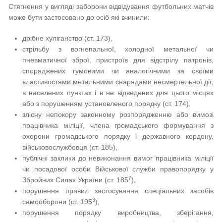
Стягнення у вигляді заборони відвідування футбольних матчів
може бути застосовано до осіб які вчинили:
дрібне хуліганство (ст. 173),
стрільбу з вогнепальної, холодної метальної чи
пневматичної зброї, пристроїв для відстрілу патронів,
споряджених гумовими чи аналогічними за своїми
властивостями метальними снарядами несмертельної дії,
в населених пунктах і в не відведених для цього місцях
або з порушенням установленого порядку (ст. 174),
злісну непокору законному розпорядженню або вимозі
працівника міліції, члена громадського формування з
охорони громадського порядку і державного кордону,
військовослужбовця (ст. 185),
публічні заклики до невиконання вимог працівника міліції
чи посадової особи Військової служби правопорядку у
7
Збройних Силах України (ст. 185
),
порушення правил застосування спеціальних засобів
3
самооборони (ст. 195
),
порушення порядку виробництва, зберігання,