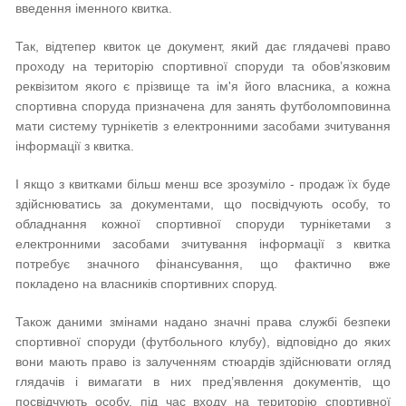
введення іменного квитка.
Так, відтепер квиток це документ, який дає глядачеві право
проходу на територію спортивної споруди та обов’язковим
реквізитом якого є прізвище та ім'я його власника, а кожна
спортивна споруда призначена для занять футболомповинна
мати систему турнікетів з електронними засобами зчитування
інформації з квитка.
І якщо з квитками більш менш все зрозуміло - продаж їх буде
здійснюватись за документами, що посвідчують особу, то
обладнання кожної спортивної споруди турнікетами з
електронними засобами зчитування інформації з квитка
потребує значного фінансування, що фактично вже
покладено на власників спортивних споруд.
Також даними змінами надано значні права службі безпеки
спортивної споруди (футбольного клубу), відповідно до яких
вони мають право із залученням стюардів здійснювати огляд
глядачів і вимагати в них пред’явлення документів, що
посвідчують особу, під час входу на територію спортивної