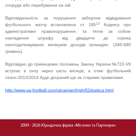
споруди або перебування на ній.
Відповідальність за порушення заборони відвідування
13
футбольного матчу встановлена ст. 185
Кодексу про
адміністративні правопорушення, та тягне за собою
накладення штрафу від двадцяти до сорока
неоподатковуваних мінімумів доходів громадян. (340-680
гривень).
Відповідно до прикінцевих положень Закону України №722-VII
вступає в силу через шість місяців, а отже футбольний
сезон-2013/2014 буде дограний ще за старими правилами.
http://www.ua-football.com/ukrainian/high/52dcebca.html
2009 - 2026 Юридична фірма «Місечко та Партнери»