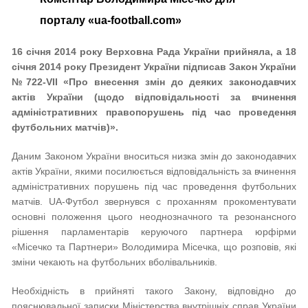
порталу «ua-football.com»
16 січня 2014 року Верховна Рада України прийняла, а 18
січня 2014 року Президент України підписав Закон України
№722-VII «Про внесення змін до деяких законодавчих
актів України (щодо відповідальності за вчинення
адміністративних правопорушень під час проведення
футбольних матчів)».
Даним Законом України вноситься низка змін до законодавчих
актів України, якими посилюється відповідальність за вчинення
адміністративних порушень під час проведення футбольних
матчів. UA-Футбол звернувся с проханням прокоментувати
основні положення цього неоднозначного та резонансного
рішення парламентарів керуючого партнера юрфірми
«Місечко та Партнери» Володимира Місечка, що розповів, які
зміни чекають на футбольних вболівальників.
Необхідність в прийняті такого Закону, відповідно до
пояснювальної записки Міністерства внутрішніх справ України