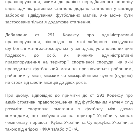
правопорушення, якими до раніше передбаченого переліку
видів адміністративних стягнень додано стягнення у вигляді
заборони відвідування футбольних матчів, яке може бути
застосоване тільки я додаткове стягнення.
Добавлено ст. 291 Кодексу про адміністративні
правопорушення, відповідно до якої заборона відвідувати
футбольні матчі застосовується у випадках, установлених цим
Кодексом, до осіб, які вчинили адміністративні
правопорушення на території спортивної споруди, на якій
проводиться футбольний матч та призначається районним,
районним у місті, міським чи міськрайонним судом (суддею)
на строк від шести місяців до двох років.
При цьому, відповідно до примітки до ст. 291 Кодексу про
адміністративні правопорушення, під футбольним матчем слід
розуміти спортивне змагання з футболу між двома
командами, що відбувається на території України у межах
чемпіонату, першості, Кубка України та Суперкубка України, а
також під егідою ФІФА та/або УЄФА.