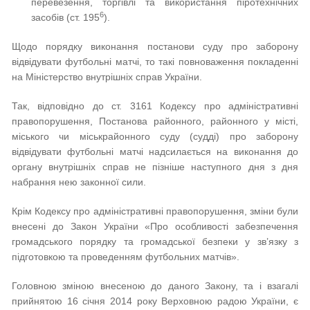
перевезення, торгівлі та використання піротехнічних
6
засобів (ст. 195
).
Щодо порядку виконання постанови суду про заборону
відвідувати футбольні матчі, то такі повноваження покладенні
на Міністерство внутрішніх справ України.
Так, відповідно до ст. 3161 Кодексу про адміністративні
правопорушення, Постанова районного, районного у місті,
міського чи міськрайонного суду (судді) про заборону
відвідувати футбольні матчі надсилається на виконання до
органу внутрішніх справ не пізніше наступного дня з дня
набрання нею законної сили.
Крім Кодексу про адміністративні правопорушення, зміни були
внесені до Закон України «Про особливості забезпечення
громадського порядку та громадської безпеки у зв’язку з
підготовкою та проведенням футбольних матчів».
Головною зміною внесеною до даного Закону, та і взагалі
прийнятою 16 січня 2014 року Верховною радою України, є