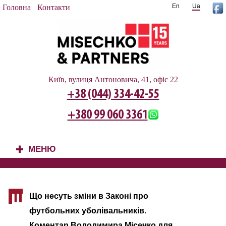
En
Ua
Головна
Контакти
Київ, вулиця Антоновича, 41, офіс 22
+38 (044) 334-42-55
+380 99 060 3361
МЕНЮ
+
Що несуть зміни в Законі про
Щ
футбольних уболівальників.
Коментар
Володимира Місечко для