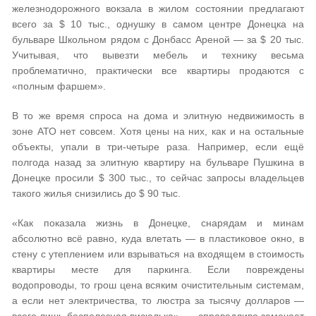
железнодорожного вокзала в жилом состоянии предлагают
всего за $ 10 тыс., однушку в самом центре Донецка на
бульваре Школьном рядом с Донбасс Ареной — за $ 20 тыс.
Учитывая, что вывезти мебель и технику весьма
проблематично, практически все квартиры продаются с
«полным фаршем».
В то же время спроса на дома и элитную недвижимость в
зоне АТО нет совсем. Хотя цены на них, как и на остальные
объекты, упали в три-четыре раза. Например, если ещё
полгода назад за элитную квартиру на бульваре Пушкина в
Донецке просили $ 300 тыс., то сейчас запросы владельцев
такого жилья снизились до $ 90 тыс.
«Как показала жизнь в Донецке, снарядам и минам
абсолютно всё равно, куда влетать — в пластиковое окно, в
стену с утеплением или взрываться на входящем в стоимость
квартиры месте для паркинга. Если повреждены
водопроводы, то грош цена всяким очистительным системам,
а если нет электричества, то люстра за тысячу долларов —