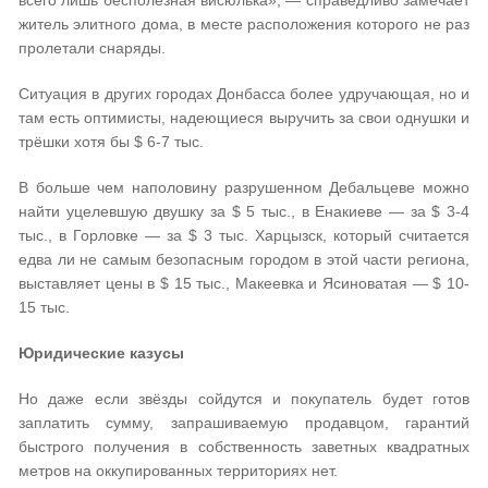
всего лишь бесполезная висюлька», — справедливо замечает
житель элитного дома, в месте расположения которого не раз
пролетали снаряды.
Ситуация в других городах Донбасса более удручающая, но и
там есть оптимисты, надеющиеся выручить за свои однушки и
трёшки хотя бы $ 6-7 тыс.
В больше чем наполовину разрушенном Дебальцеве можно
найти уцелевшую двушку за $ 5 тыс., в Енакиеве — за $ 3-4
тыс., в Горловке — за $ 3 тыс. Харцызск, который считается
едва ли не самым безопасным городом в этой части региона,
выставляет цены в $ 15 тыс., Макеевка и Ясиноватая — $ 10-
15 тыс.
Юридические казусы
Но даже если звёзды сойдутся и покупатель будет готов
заплатить сумму, запрашиваемую продавцом, гарантий
быстрого получения в собственность заветных квадратных
метров на оккупированных территориях нет.