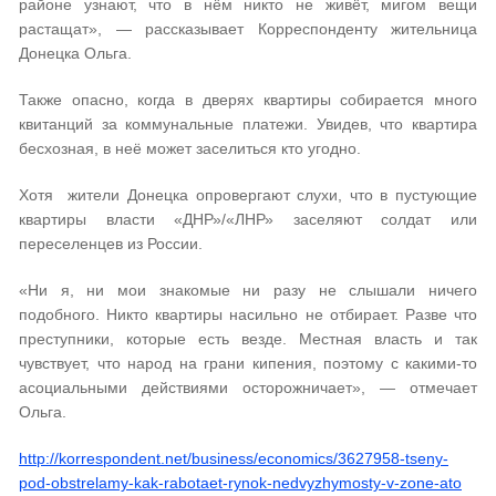
районе узнают, что в нём никто не живёт, мигом вещи
растащат», — рассказывает Корреспонденту жительница
Донецка Ольга.
Также опасно, когда в дверях квартиры собирается много
квитанций за коммунальные платежи. Увидев, что квартира
бесхозная, в неё может заселиться кто угодно.
Хотя жители Донецка опровергают слухи, что в пустующие
квартиры власти «ДНР»/«ЛНР» заселяют солдат или
переселенцев из России.
«Ни я, ни мои знакомые ни разу не слышали ничего
подобного. Никто квартиры насильно не отбирает. Разве что
преступники, которые есть везде. Местная власть и так
чувствует, что народ на грани кипения, поэтому с какими-то
асоциальными действиями осторожничает», — отмечает
Ольга.
http://korrespondent.net/business/economics/3627958-tseny-
pod-obstrelamy-kak-rabotaet-rynok-nedvyzhymosty-v-zone-ato