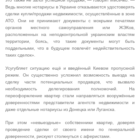
это также не залог успешной продажи, — говорит Мисечко. —
Ведь многие нотариусы в Украине отказываются удостоверять
сделки купли/продажи недвижимости, осуществлённые в зоне
АТО. Они не принимают документы с мокрыми печатями
органов местного самоуправления или ЖЭКов,
расположенных на неподконтрольной украинским властям
территории, боясь, что такие документы могут быть
поддельными, что в будущем повлечёт недействительность
таких сделок».
Усугубляет ситуацию ещё и введённый Киевом пропускной
режим. Он существенно усложнил возможность выезда на
сделку части потенциальных продавцов, что вызвало
необходимость делегирования полномочий. На
переоформление квартир стали направляться вооружённые
доверенностями представители агентств недвижимости и
даже отдельные нотариусы из Донецка или Луганска.
При этом «невыездные» собственники квартир, доверяя
проведение сделки от своего имени по генеральной
доверенности, рискуют столкнуться с аферистами.