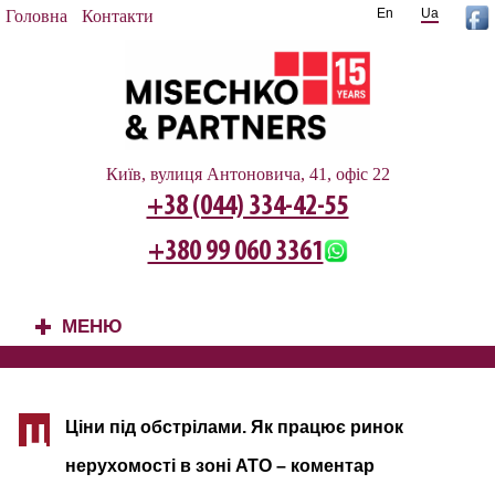
En
Ua
Головна
Контакти
Київ, вулиця Антоновича, 41, офіс 22
+38 (044) 334-42-55
+380 99 060 3361
МЕНЮ
+
Ціни під обстрілами. Як працює ринок
Ц
нерухомості в зоні АТО – коментар