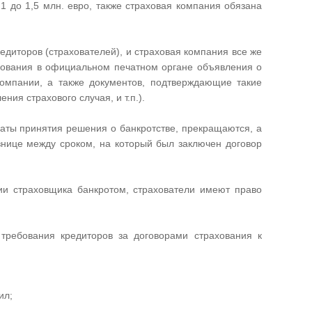
1 до 1,5 млн. евро, также страховая компания обязана
едиторов (страхователей), и страховая компания все же
икования в официальном печатном органе объявления о
компании, а также документов, подтверждающие такие
ния страхового случая, и т.п.).
даты принятия решения о банкротстве, прекращаются, а
знице между сроком, на который был заключен договор
нии страховщика банкротом, страхователи имеют право
требования кредиторов за договорами страхования к
ил;