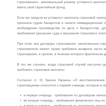
страховании», минимальный размер уставного капитала
иметь свой гарантийный фонд.
Если же средств из уставного капитала страховой комп
признана судом банкротом и начата ликвидационная п
возбуждении производства по делу о банкротстве, д
требования (решение суда о взыскание страхового плате
При этом, все договоры страхования, заключенные стр
страхователи имеют право требовать возврата части 
страхования, и сроком, в течение которого фактически 
В тех же случаях, когда страховой случай наступил 
требовать страховые выплаты.
Согласно ст. 31 Закона Украины «О восстановлении
страховщикам относятся к первой очереди, которые в 
в первую очередь - требования по договорам личног
во вторую очередь - требования физических лиц по 
в третью очередь - требования по договорам личног