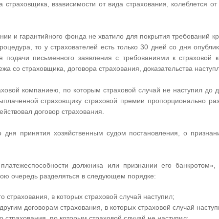
 страховщика, взависимости от вида страхования, колеблется от 
ании и гарантийного фонда не хватило для покрытия требований кр
роцедура, то у страхователей есть только 30 дней со дня опубл
ля подачи письменного заявления с требованиями к страховой 
жа со страховщика, договора страхования, доказательства наступле
аховой компаниею, по которым страховой случай не наступил до 
выплаченной страховщику страховой премии пропорционально ра
действовал договор страхования.
до дня принятия хозяйственным судом постановления, о призна
 платежеспособности должника или признании его банкротом», 
свою очередь разделяться в следующем порядке:
о страхования, в которых страховой случай наступил;
другим договорам страхования, в которых страховой случай наступ
о страхования, по которым страховой случай не наступил;