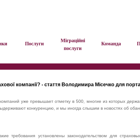
Міграційні
ики
Послуги
Команда
П
послуги
рахової компанії? - стаття Володимира Місечко для порт
компаний уже превышает отметку в 500, многие из которых держа
выдерживают конкуренцию, и мы иногда слышим в новостях об оба
акие требования установлены законодательством для страховы