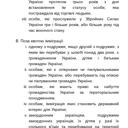
України протягом трьох років з дня
встановлення їм статусу особи, яка
постраждала від торгівлі людьми;
особи, які прослужили у Збройних Силах
України три і більше років, або більше року під
час воєнного стану.
Поза квотою імміграції:
одному з подружжя, якщо другий з подружжя, з
яким він перебуває у шлюбі понад два роки, є
громадянином України, дітям і батькам
громадян України;
особам, які є опікунами чи піклувальниками
громадян України, або перебувають під опікою
чи піклуванням громадян України;
особам, які мають право на набуття
громадянства України за територіальним
походженням;
особам, імміграція яких становить державний
інтерес для України;
закордонним українцям, подружжям
закордонних українців, їх дітям у разі їх
спільного в'їзду та перебування на території