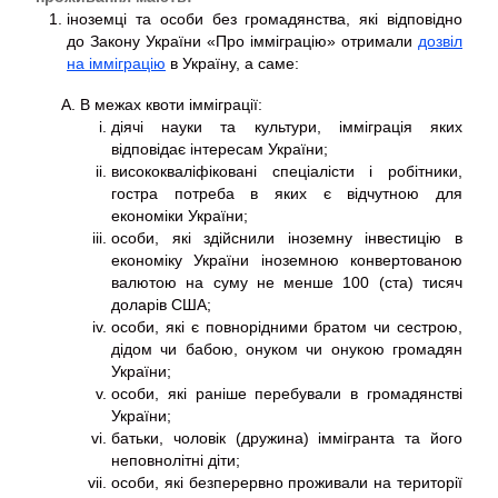
іноземці та особи без громадянства, які відповідно
до Закону України «Про імміграцію» отримали
дозвіл
на імміграцію
в Україну, а саме:
В межах квоти імміграції:
діячі науки та культури, імміграція яких
відповідає інтересам України;
висококваліфіковані спеціалісти і робітники,
гостра потреба в яких є відчутною для
економіки України;
особи, які здійснили іноземну інвестицію в
економіку України іноземною конвертованою
валютою на суму не менше 100 (ста) тисяч
доларів США;
особи, які є повнорідними братом чи сестрою,
дідом чи бабою, онуком чи онукою громадян
України;
особи, які раніше перебували в громадянстві
України;
батьки, чоловік (дружина) іммігранта та його
неповнолітні діти;
особи, які безперервно проживали на території