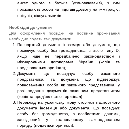
анкет одного з батьків (усиновлювачів), з ким
проживають особи на підставі дозволу на імміграцію,
опікунів, піклувальників.
Необхідні документи
Для оформлення посвідки на постійне проживання
необхідно подати такі документи:
Паспортний документ іноземця або документ, що
посвідчує особу без громадянства, з візою типу D,
якщо інше не передбачено законодавством і
міжнародними договорами України (
копія та
пред’являється оригінал
);
Документ, що посвідчує особу законного
представника, та документ, що підтверджує
повноваження особи як законного представника, у
разі подання документів законним представником
(
копія та пред’являється оригінал
);
Переклад на українську мову сторінки паспортного
документа іноземця або документа, що посвідчує
особу без громадянства, з особистими даними,
засвідчений у встановленому законодавством
порядку (
подається оригінал
);