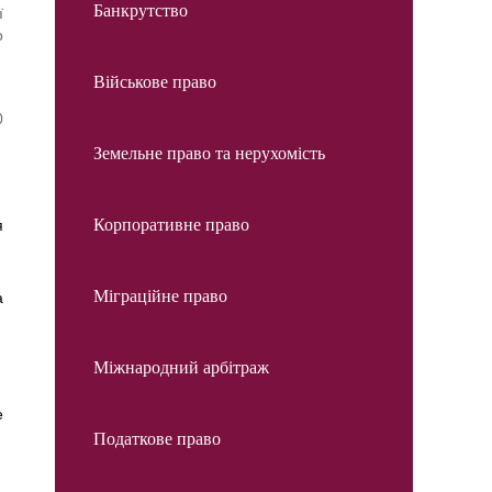
Банкрутство
ї
о
Військове право
0
Земельне право та нерухомість
Корпоративне право
я
Міграційне право
а
Міжнародний арбітраж
e
Податкове право