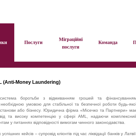
Міграційні
ики
Послуги
Команда
П
послуги
 (Anti-Money Laundering)
система боротьби з відмиванням грошей та фінансування
 необхідною умовою для стабільної та безпечної роботи будь-яко
установи або бізнесу. Юридична фірма «Місечко та Партнери» ма
від та високу компетенцію у сфері AML, надаючи комплексни
єнтам у питаннях відповідності вимогам чинного законодавства.
спішних кейсів – супровід клієнтів під час ліквідації банків у Латвії