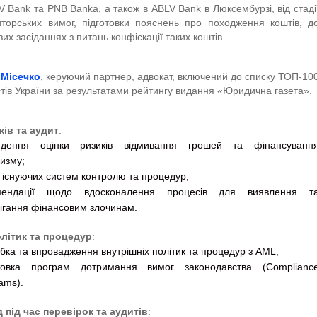
 Bank та PNB Banka, а також в ABLV Bank в Люксембурзі, від стаді
иторських вимог, підготовки пояснень про походження коштів, д
вих засіданнях з питань конфіскації таких коштів.
Місечко
, керуючий партнер, адвокат, включений до списку ТОП-10
ів України за результатами рейтингу видання «Юридична газета».
ків та аудит
:
едення оцінки ризиків відмивання грошей та фінансуванн
изму;
 існуючих систем контролю та процедур;
мендації щодо вдосконалення процесів для виявлення т
ігання фінансовим злочинам.
літик та процедур
:
бка та впровадження внутрішніх політик та процедур з AML;
отовка програм дотримання вимог законодавства (Complianc
ams).
 під час перевірок та аудитів
: