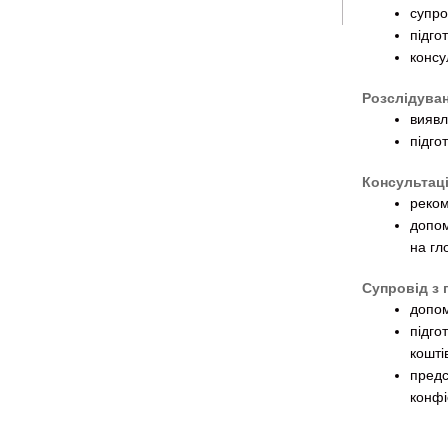
супро
підго
консу
Розслідуван
виявл
підгот
Консультаці
реком
допом
на гл
Супровід з 
допом
підго
кошті
пред
конфі