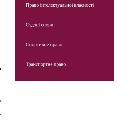
Право інтелектуальної власності
Судові спори
Спортивне право
Транспортне право
і
я
ь