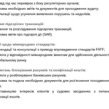
від під час перевірок з боку регуляторних органів;
товка необхідних звітів та документів для проходження аудиту;
льтації щодо усунення виявлених порушень та недоліків.
ня підозрілих транзакцій
:
ення та розслідування підозрілих транзакцій;
овка звітів про підозрілі дії (SAR).
ї щодо міжнародних стандартів
:
ендації та консультації з приводу впровадження стандартів FATF;
ога у відповідності міжнародним вимогам для здійснення діяльност
обальному ринку.
питань блокування рахунків та конфіскації коштів
:
ога у розблокуванні банківських рахунків;
товка та подача необхідних документів для роз'яснення походженн
в;
ставництво інтересів клієнтів у судових засіданнях з питан
скації коштів.