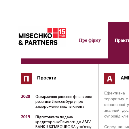
Про фірму
Практ
П
А
Проекти
AML
Ефективна 
2020
Оскарження рішення фінансової
тероризму є
розвідки Люксембургу про
фінансової 
замороження коштів клієнта
значний дос
супровід клі
2019
Підготовка та подача
кредиторської вимоги до ABLV
Серед наших у
BANK LUXEMBOURG SA у зв’язку