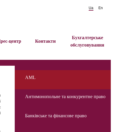
Ua
En
Бухгалтерське
рес-центр
Контакти
обслуговування
AML
м
Антимонопольне та конкурентне право
ї
є
й
Банківське та фінансове право
,