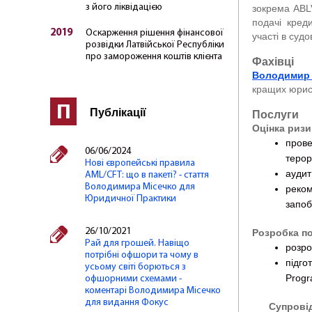
з його ліквідацією
зокрема ABLV
подачі кред
2019
Оскарження рішення фінансової
участі в судо
розвідки Латвійської Республіки
про замороження коштів клієнта
Фахівці
Володимир 
кращих юрист
П
Публікації
Послуги
Оцінка ризи
пров
06/06/2024
терор
Нові європейські правила
аудит
AML/CFT: що в пакеті? - стаття
Володимира Місечко для
реко
Юридичної Практики
запоб
26/10/2021
Розробка по
Рай для грошей. Навіщо
розро
потрібні офшори та чому в
підг
усьому світі борються з
Progr
офшорними схемами -
коментарі Володимира Місечко
для видання Фокус
Супровід