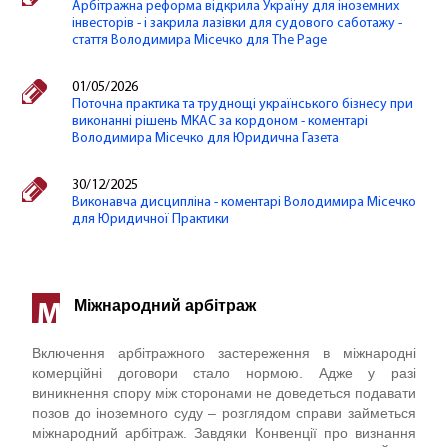
Арбітражна реформа відкрила Україну для іноземних
інвесторів - і закрила лазівки для судового саботажу -
стаття Володимира Місечко для The Page
01/05/2026
Поточна практика та труднощі українського бізнесу при
виконанні рішень МКАС за кордоном - коментарі
Володимира Місечко для Юридична Газета
30/12/2025
Виконавча дисципліна - коментарі Володимира Місечко
для Юридичної Практики
Міжнародний арбітраж
М
Включення арбітражного застереження в міжнародні
комерційні договори стало нормою. Адже у разі
виникнення спору між сторонами не доведеться подавати
позов до іноземного суду – розглядом справи займеться
міжнародний арбітраж. Завдяки Конвенції про визнання