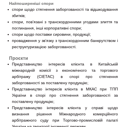
Найпоширеніші спори
спори щодо стягнення заборгованості та відшкодування
збитків;
спори, пов’язані з транскордонними угодами злиття та
поглинання, інші корпоративні спори;
спори щодо поставки сировини, продукції;
провадження у зв’язку з транскордонним банкрутством і
реструктуризацією заборгованості.
Проєкти
Представництво інтересів клієнта в Китайській
міжнародній комісії з економічного та торгового
арбітражу (CIETAC) в спорі про стягнення
заборгованості за поставлену продукцію;
Представництво інтересів клієнта в МКАС при ТПП
України в спорі про стягнення заборгованості за
поставлену продукцію;
Представництво інтересів клієнта у справі щодо
визнання рішення Міжнародного комерційного
арбітражного суду при Торгово-промисловій палаті
України на території іноземної держави.