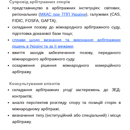
Супровід арбітражних спорів
представництво в арбітражних інституціях: світових,
регіональних (
МКАС при ТПП України
), галузевих (CAS,
FIDIC, FOSFA, GAFTA);
складання позову до міжнародного арбітражного суду,
підготовка доказової бази тощо;
справи щодо визнання та виконання арбітражних
рішень в Україні та за її межами;
вжиття заходів забезпечення позову, переданого
міжнародного арбітражного суду.
оскарження рішення міжнародного комерційного
арбітражу.
Консультування клієнтів
складання арбітражних угод/ застережень до ЗЕД-
контрактів;
аналіз перспектив розгляду спору та позицій сторін в
міжнародному арбітражі;
визначення типу (інституційний або спеціальний) і місця
арбітражу.