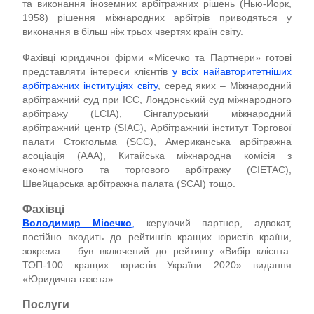
та виконання іноземних арбітражних рішень (Нью-Йорк,
1958) рішення міжнародних арбітрів приводяться у
виконання в більш ніж трьох чвертях країн світу.
Фахівці юридичної фірми «Місечко та Партнери» готові
представляти інтереси клієнтів
у всіх найавторитетніших
арбітражних інституціях світу
, серед яких – Міжнародний
арбітражний суд при ICC, Лондонський суд міжнародного
арбітражу (LCIA), Сінгапурський міжнародний
арбітражний центр (SIAC), Арбітражний інститут Торгової
палати Стокгольма (SCC), Американська арбітражна
асоціація (AAA), Китайська міжнародна комісія з
економічного та торгового арбітражу (CIETAC),
Швейцарська арбітражна палата (SCAI) тощо.
Фахівці
Володимир Місечко
,
керуючий партнер, адвокат,
постійно входить до рейтингів кращих юристів країни,
зокрема – був включений до рейтингу «Вибір клієнта:
ТОП-100 кращих юристів України 2020» видання
«Юридична газета».
Послуги