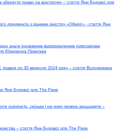
к зберегти право на відстрочку – стаття Яни Будової для
вого документа з даними реєстру «Оберіг» - стаття Яни
хідно знати іноземним відокремленим підрозділам
 для Юридична Практика
01 травня по 30 вересня 2024 року – стаття Володимира
ади Яни Будової для The Page
рти оцінюють, скільки і на чому можна заощадити –
иємства – стаття Яни Будової для The Page