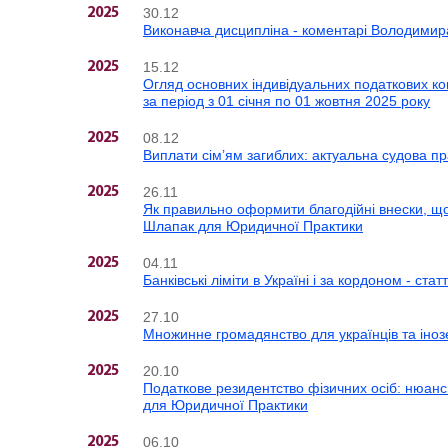
30.12
2025
Виконавча дисципліна - коментарі Володимир
15.12
2025
Огляд основних індивідуальних податкових ко
за період з 01 січня по 01 жовтня 2025 року
08.12
2025
Виплати сім’ям загиблих: актуальна судова п
26.11
2025
Як правильно оформити благодійні внески, щ
Шлапак для Юридичної Практики
04.11
2025
Банківські ліміти в Україні і за кордоном - с
27.10
2025
Множинне громадянство для українців та інозе
20.10
2025
Податкове резидентство фізичних осіб: нюанс
для Юридичної Практики
06.10
2025