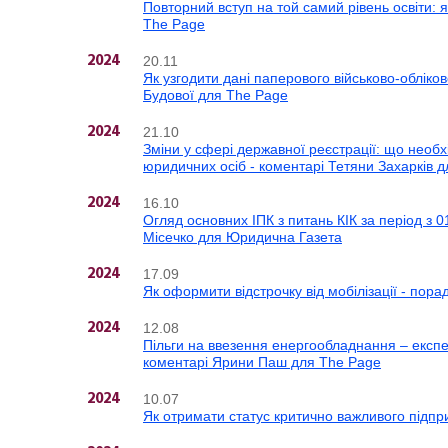
Повторний вступ на той самий рівень освіти: я
The Page
20.11
2024
Як узгодити дані паперового військово-обліко
Будової для The Page
21.10
2024
Зміни у сфері державної реєстрації: що необ
юридичних осіб - коментарі Тетяни Захарків
16.10
2024
Огляд основних ІПК з питань КІК за період з 
Місечко для Юридична Газета
17.09
2024
Як оформити відстрочку від мобілізації - пор
12.08
2024
Пільги на ввезення енергообладнання – експе
коментарі Ярини Паш для The Page
10.07
2024
Як отримати статус критично важливого підпр