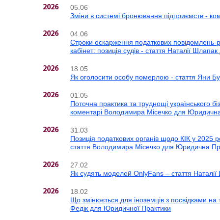
05.06
2026
Зміни в системі бронювання підприємств - ко
04.06
2026
Строки оскарження податкових повідомлень-рі
кабінет: позиція судів - стаття Наталії Шлапа
18.05
2026
Як оголосити особу померлою - стаття Яни Бу
01.05
2026
Поточна практика та труднощі українського б
коментарі Володимира Місечко для Юридична
31.03
2026
Позиція податкових органів щодо КІК у 2025 ро
стаття Володимира Місечко для Юридична Пр
27.02
2026
Як судять моделей OnlyFans – стаття Наталії
18.02
2026
Що змінюється для іноземців з посвідками на 
Федік для Юридичної Практики