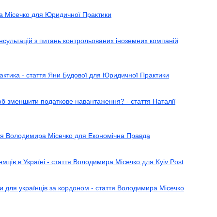
а Місечко для Юридичної Практики
нсультацій з питань контрольованих іноземних компаній
рактика - стаття Яни Будової для Юридичної Практики
об зменшити податкове навантаження? - стаття Наталії
таття Володимира Місечко для Економічна Правда
мців в Україні - стаття Володимира Місечко для Kyiv Post
и для українців за кордоном - стаття Володимира Місечко