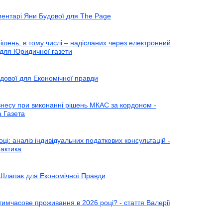
ментарі Яни Будової для The Page
шень, в тому числі – надісланих через електронний
к для Юридичної газети
дової для Економічної правди
ізнесу при виконанні рішень МКАС за кордоном -
 Газета
ці: аналіз індивідуальних податкових консультацій -
актика
 Шлапак для Економічної Правди
тимчасове проживання в 2026 році? - стаття Валерії