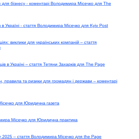
и для бізнесу - коментарі Володимира Місечко для The
 в Україні - стаття Володимира Місечко для Kyiv Post
ях: виклики для українських компаній – стаття
и
ів в Україні – стаття Тетяни Захарків для The Page
н, правила та ризики для громадян і держави – коментарі
Місечко для Юридична газета
димира Місечко для Юридична практика
у 2025 – стаття Володимира Місечко для the Page