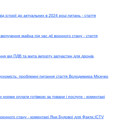
д історії до актуальних в 2024 році питань - стаття
вилучення майна під час дії воєнного стану - стаття
ення від ПДВ та мита імпорту запчастин для дронів,
рухомість: проблемні питання стаття Володимира Місечко
и норми оплати готівкою за товари і послуги - коментарі
воєнного стану - коментарі Яни Будової для Факти.ICTV