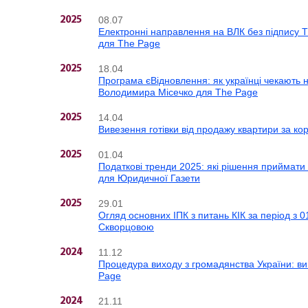
08.07
2025
Електронні направлення на ВЛК без підпису Т
для The Page
18.04
2025
Програма єВідновлення: як українці чекають н
Володимира Місечко для The Page
14.04
2025
Вивезення готівки від продажу квартири за ко
01.04
2025
Податкові тренди 2025: які рішення приймати
для Юридичної Газети
29.01
2025
Огляд основних ІПК з питань КІК за період з 
Скворцовою
11.12
2024
Процедура виходу з громадянства України: ви
Page
21.11
2024