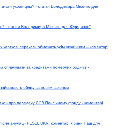
о знати українцям? - стаття Володимира Місечко для
ті? - стаття Володимира Місечко для Юридичної
их карткові перекази обмежать усім українцям – коментарі
ям сплачувати за кредитами померлих родичів -
 військового обліку за новим законом
закон про передачу ЄСВ Пенсійному фонду - коментарі
 після ануляції PESEL UKR: коментарі Ярини Паш для