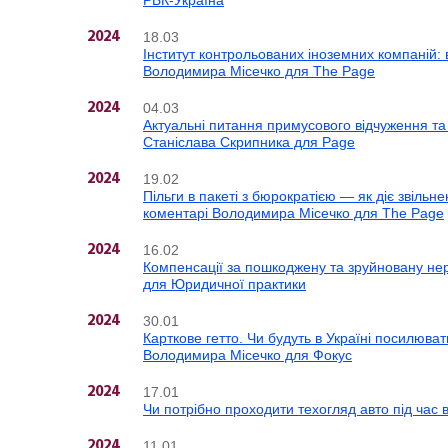
РБК-Україна
18.03
2024
Інститут контрольованих іноземних компаній: ві
Володимира Місечко для The Page
04.03
2024
Актуальні питання примусового відчуження та 
Станіслава Скрипника для Page
19.02
2024
Пільги в пакеті з бюрократією — як діє звільн
коментарі Володимира Місечко для The Page
16.02
2024
Компенсації за пошкоджену та зруйновану не
для Юридичної практики
30.01
2024
Карткове гетто. Чи будуть в Україні посилюват
Володимира Місечко для Фокус
17.01
2024
Чи потрібно проходити техогляд авто під час 
11.01
2024