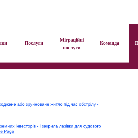
Міграційні
ики
Послуги
Команда
П
послуги
оджене або зруйноване житло під час обстрілу -
емних інвесторів - і закрила лазівки для судового
he Page