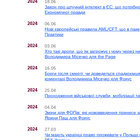
18.06
2024
Закон про штучний інтелект в ЄС: що потрібн
Економічної правди
06.06
2024
Нові європейські правила AML/CFT: що в паке
Практики
03.06
2024
Хто такі дропи, що їм загрожує і чому через н
Володимира Місечко для the Page
16.05
2024
Борги після смерті: чи доведеться спадкоємц
коментарі Володимира Місечко для Фокус
25.04
2024
Проходження військової служби, мобілізації та
04.04
2024
Зміни для ФОПів: які нововведення принесе 
Ярини Паш для Фокус
27.03
2024
Чи мають українці право проживати у Польщі