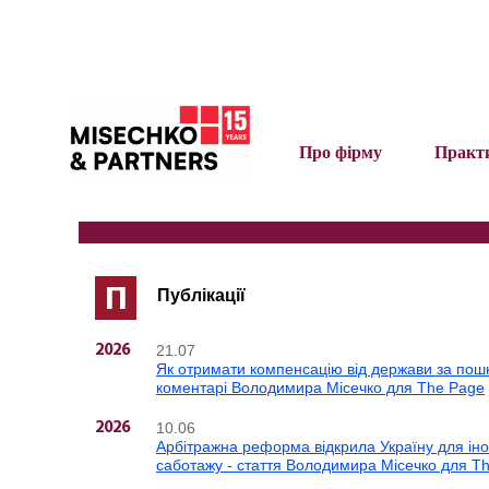
Про фірму
Практ
П
Публікації
21.07
2026
Як отримати компенсацію від держави за пошк
коментарі Володимира Місечко для The Page
10.06
2026
Арбітражна реформа відкрила Україну для іноз
саботажу - стаття Володимира Місечко для T