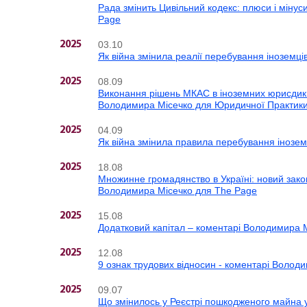
Рада змінить Цивільний кодекс: плюси і мінус
Page
03.10
2025
Як війна змінила реалії перебування іноземців
08.09
2025
Виконання рішень МКАС в іноземних юрисдикці
Володимира Місечко для Юридичної Практик
04.09
2025
Як війна змінила правила перебування іноземц
18.08
2025
Множинне громадянство в Україні: новий зако
Володимира Місечко для The Page
15.08
2025
Додатковий капітал – коментарі Володимира 
12.08
2025
9 ознак трудових відносин - коментарі Воло
09.07
2025
Що змінилось у Реєстрі пошкодженого майна 